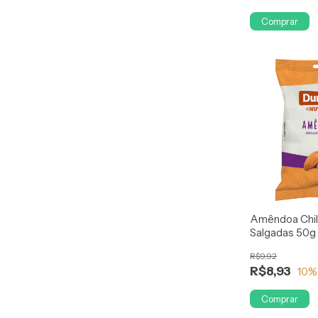
Comprar
Amêndoa Chil
Salgadas 50g 
R$9,92
R$8,93
10
%
Comprar