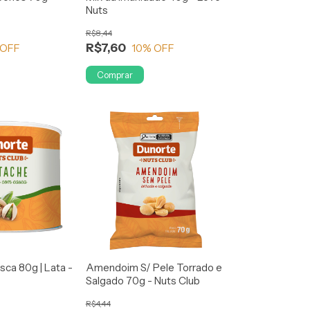
Nuts
R$8,44
R$7,60
 OFF
10
% OFF
Comprar
sca 80g | Lata -
Amendoim S/ Pele Torrado e
Salgado 70g - Nuts Club
R$4,44