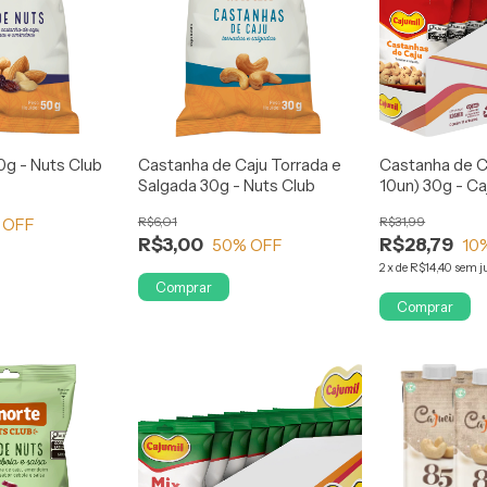
0g - Nuts Club
Castanha de Caju Torrada e
Castanha de Ca
Salgada 30g - Nuts Club
10un) 30g - Ca
R$6,01
R$31,99
 OFF
R$3,00
R$28,79
50
% OFF
10
2
x
de
R$14,40
sem j
Comprar
Comprar