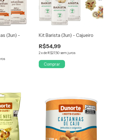
as (3un) -
Kit Barista (3un) - Cajueiro
R$54,99
2
x
de
R$27,50
sem juros
uros
Comprar