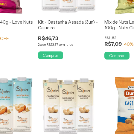
 40g - Love Nuts
Kit - Castanha Assada (3un) -
Mix de Nuts 
Cajueiro
100g - Nuts C
R$46,73
R$11,82
 OFF
R$7,09
40
%
2
x
de
R$23,37
sem juros
Comprar
Comprar