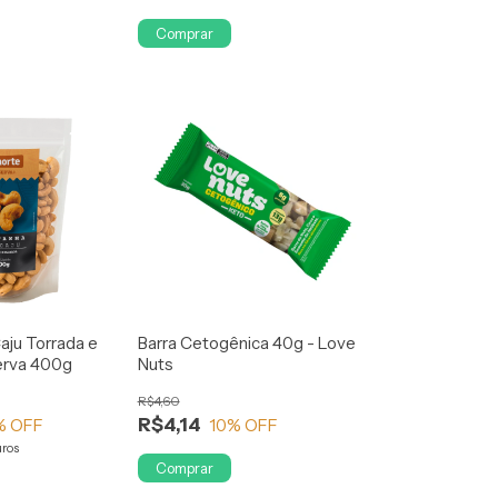
Comprar
aju Torrada e
Barra Cetogênica 40g - Love
erva 400g
Nuts
R$4,60
R$4,14
% OFF
10
% OFF
uros
Comprar