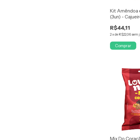
Kit Amêndoa 
(3un) - Cajuei
R$44,11
2
x
de
R$22,06
sem 
Comprar
Mix Do Coraç