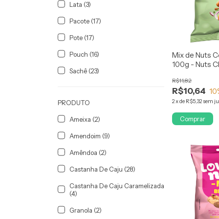
Lata (3)
Pacote (17)
Pote (17)
Pouch (16)
Mix de Nuts C
100g - Nuts C
Sachê (23)
R$11,82
R$10,64
10
2
x
de
R$5,32
sem ju
PRODUTO
Comprar
Ameixa (2)
Amendoim (9)
Amêndoa (2)
Castanha De Caju (28)
Castanha De Caju Caramelizada
(4)
Granola (2)