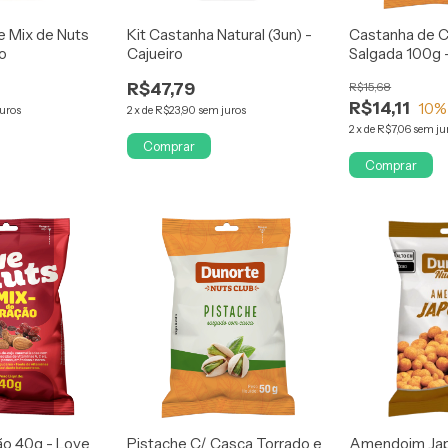
e Mix de Nuts
Kit Castanha Natural (3un) -
Castanha de C
ro
Cajueiro
Salgada 100g 
R$47,79
R$15,68
R$14,11
10
%
juros
2
x
de
R$23,90
sem juros
2
x
de
R$7,06
sem ju
Comprar
Comprar
ão 40g - Love
Pistache C/ Casca Torrado e
Amendoim Jap