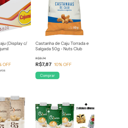
ju (Display c/
Castanha de Caju Torrada e
jumil
Salgada 50g - Nuts Club
R$8,74
R$7,87
% OFF
10
% OFF
uros
Comprar