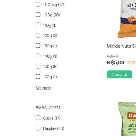
1.005kg (17)
100g (10)
110g (1)
120g (3)
Mix de Nuts 5
130g (1)
140g (1)
R$5,59
R$5,03
10
%
150g (8)
Comprar
160g (1)
Ver mais
EMBALAGEM
Caixa (17)
Display (20)