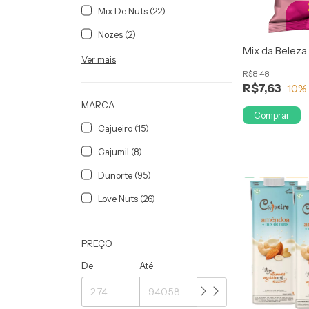
Mix De Nuts (22)
Nozes (2)
Mix da Beleza
Ver mais
R$8,48
R$7,63
10
%
MARCA
Comprar
Cajueiro (15)
Cajumil (8)
Dunorte (95)
Love Nuts (26)
PREÇO
De
Até