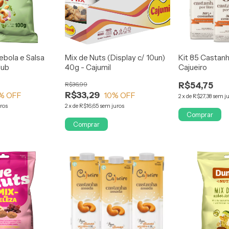
ebola e Salsa
Mix de Nuts (Display c/ 10un)
Kit 85 Castanh
lub
40g - Cajumil
Cajueiro
R$36,99
R$54,75
R$33,29
% OFF
10
% OFF
2
x
de
R$27,38
sem j
ros
2
x
de
R$16,65
sem juros
Comprar
Comprar