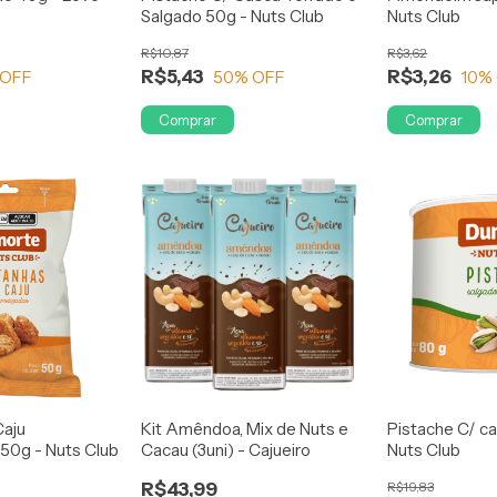
Salgado 50g - Nuts Club
Nuts Club
R$10,87
R$3,62
R$5,43
R$3,26
 OFF
50
% OFF
10
%
Comprar
Comprar
Caju
Kit Amêndoa, Mix de Nuts e
Pistache C/ ca
50g - Nuts Club
Cacau (3uni) - Cajueiro
Nuts Club
R$43,99
R$19,83