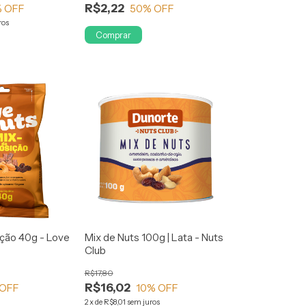
R$2,22
 OFF
50
% OFF
ros
Comprar
ição 40g - Love
Mix de Nuts 100g | Lata - Nuts
Club
R$17,80
R$16,02
 OFF
10
% OFF
2
x
de
R$8,01
sem juros