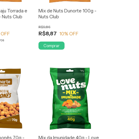
aju Torrada e
Mix de Nuts Dunorte 100g -
- Nuts Club
Nuts Club
R$9,86
R$8,87
 OFF
10
% OFF
ros
Comprar
onês 70g -
Mix da Imunidade 40g - Love