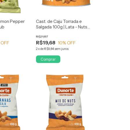
Lemon Pepper
Cast. de Caju Torrada e
lub
Salgada 100g | Lata - Nuts
Club
R$21,87
R$19,68
 OFF
10
% OFF
2
x
de
R$9,84
sem juros
Comprar