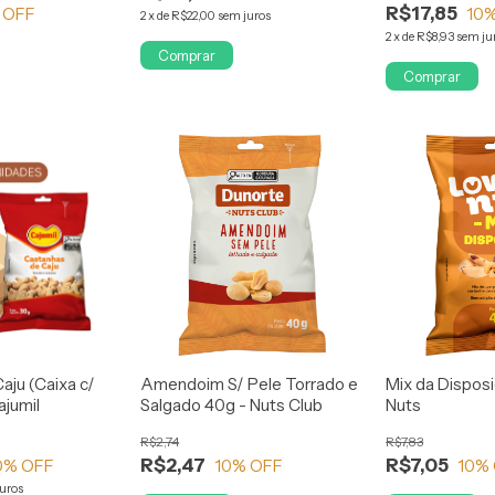
R$17,85
 OFF
10
%
2
x
de
R$22,00
sem juros
2
x
de
R$8,93
sem ju
Comprar
Comprar
aju (Caixa c/
Amendoim S/ Pele Torrado e
Mix da Dispos
ajumil
Salgado 40g - Nuts Club
Nuts
R$2,74
R$7,83
R$2,47
R$7,05
0
% OFF
10
% OFF
10
%
juros