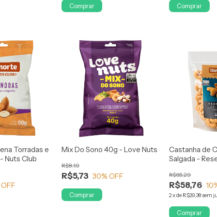
Comprar
Comprar
ena Torradas e
Mix Do Sono 40g - Love Nuts
Castanha de C
- Nuts Club
Salgada - Res
R$8,19
R$5,73
R$65,29
30
% OFF
R$58,76
 OFF
10
Comprar
2
x
de
R$29,38
sem j
Comprar