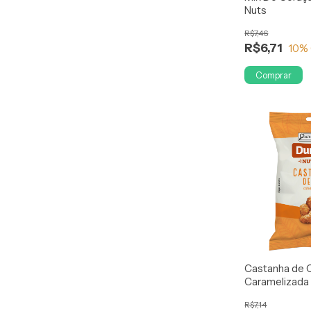
Nuts
R$7,46
R$6,71
10
%
Comprar
Castanha de 
Caramelizada 
R$7,14