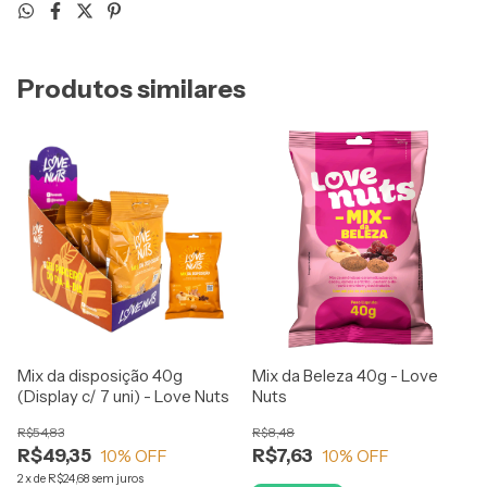
Produtos similares
Mix da disposição 40g
Mix da Beleza 40g - Love
(Display c/ 7 uni) - Love Nuts
Nuts
R$54,83
R$8,48
R$49,35
R$7,63
10
% OFF
10
% OFF
2
x
de
R$24,68
sem juros