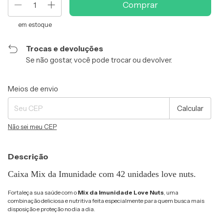
em estoque
Trocas e devoluções
Se não gostar, você pode trocar ou devolver.
Entregas para o CEP:
Alterar CEP
Meios de envio
Calcular
Não sei meu CEP
Descrição
Caixa Mix da Imunidade com 42 unidades love nuts.
Fortaleça sua saúde com o
Mix da Imunidade Love Nuts
, uma
combinação deliciosa e nutritiva feita especialmente para quem busca mais
disposição e proteção no dia a dia.