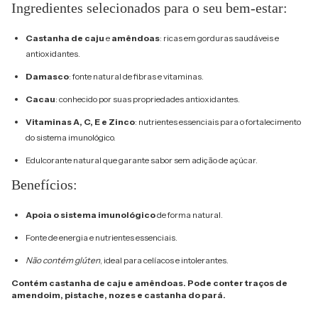
Ingredientes selecionados para o seu bem-estar:
Castanha de caju
e
amêndoas
: ricas em gorduras saudáveis e
antioxidantes.
Damasco
: fonte natural de fibras e vitaminas.
Cacau
: conhecido por suas propriedades antioxidantes.
Vitaminas A, C, E e Zinco
: nutrientes essenciais para o fortalecimento
do sistema imunológico.
Edulcorante natural que garante sabor sem adição de açúcar.
Benefícios:
Apoia o sistema imunológico
de forma natural.
Fonte de energia e nutrientes essenciais.
Não contém glúten
, ideal para celíacos e intolerantes.
Contém castanha de caju e amêndoas. Pode conter traços de
amendoim, pistache, nozes e castanha do pará.